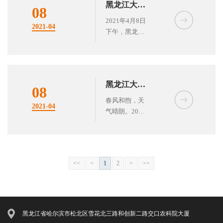
黑龙江大北
场招聘会。黑
08
龙江大北农食
农食品走进
2021年4月8日
2021-04
品副总裁兼创
下午，黑龙江
松原职业技
业人才中心、
大北农食品在
术学院举办
行政中心总监
松原职业技术
高安祥，大北
校友见面会
学院举办了校
农集团饲料动
友见面会。松
保科技产业黑
黑龙江大北
原职业技术学
08
龙江战区人力
院农牧科技分
农食品走进
春风和煦，天
经理唐赛男，
2021-04
院院长、吉林
气晴朗。2021
东北林业大
创业人才中心
大学临床兽医
年4月8日，黑
总经理助理梁
学
硕士研究生、
龙江大北农食
德新、人才感
吉林省农委会
品走进东北林
召部经理王
专家、吉林省
业大学举办了
灿，乾安三场
农业职业教育
<<
<
1
2
>
>>
2021年春季专
场长孔令剑等
集团秘书长潘
场招聘会及第
参加本次招聘
志忠院长，农
五期大北
会。
牧科技分院副
农“3+1”教育
院长主管教学
模式培训试点
黑龙江省哈尔滨市松北区雪花北三路和创新二路交口农科院大厦
朱丽丽副教
班开班仪式。