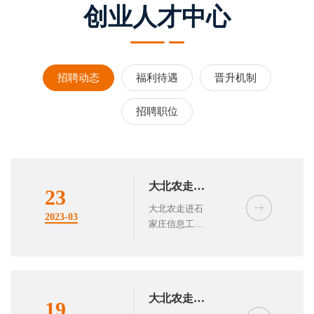
创业人才中心
招聘动态
福利待遇
晋升机制
招聘职位
大北农走进
23
石家庄信息
大北农走进石
2023-03
家庄信息工程
工程学院举
学院举办“大
办“大北农
北农班”开班
班”开班仪
仪式！
式！
大北农走进
19