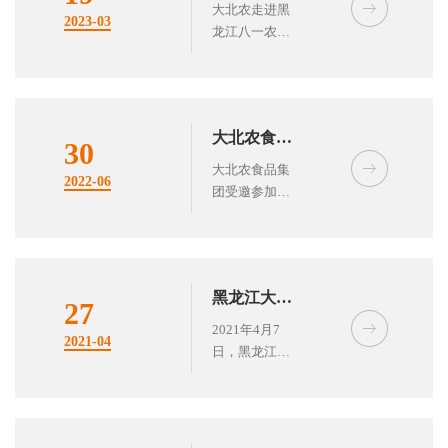
黑龙江八一
大北农走进黑
2023-03
龙江八一农垦
农垦大学动
大学动物科技
物科技学院
学院举办大北
举办大北农
农班开班仪
式！
班开班仪
大北农食品
30
式！
集团受邀参
大北农食品集
2022-06
团受邀参加央
加央视
视频“不负韶
频“不负韶
华、国聘行
华、国聘行
动”大型融媒
体招聘活动
动”大型融
黑龙江大北
27
媒体招聘活
农食品走进
2021年4月7
2021-04
动
日，黑龙江大
黑龙江八一
北农食品走进
农垦大学
黑龙江八一农
垦大学开展了
2021年春季专