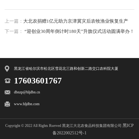
上一篇：
大北农捐赠1亿元助力京津冀灾后农牧渔业恢复生产
下一篇：
“迎创业30周年倒计时180天”升旗仪式活动圆满举办！
黑龙江省哈尔滨市松北区雪花北三路和创新二路交口农科院大厦
17603601767
dbnzp@hljdbn.cn
www.hljdbn.com
黑ICP
Copyright © 2022 All Rights Rserved 黑龙江大北农食品科技集团有限公司
备2022002512号-1