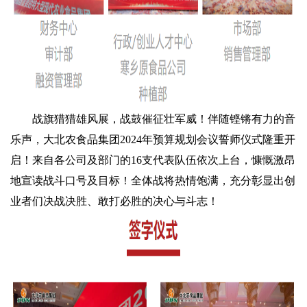
战旗猎猎雄风展，战鼓催征壮军威！伴随铿锵有力的音
乐声，大北农食品集团2024年预算规划会议誓师仪式隆重开
启！来自各公司及部门的16支代表队伍依次上台，慷慨激昂
地宣读战斗口号及目标！全体战将热情饱满，充分彰显出创
业者们决战决胜、敢打必胜的决心与斗志！