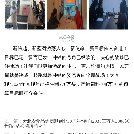
新跨越、新蓝图激荡人心，新使命、新目标催人奋进！
目标已定，誓言已发，冲锋的号角已经吹响，决心的战鼓已
经擂动！让我们以更加激昂的斗志、更加饱满的热情，以开
局就是决战、起跑就是冲锋的姿态奔向全新战场！为实
现“2024年实现年出栏生猪270万头，产销饲料108万吨”的预
算目标而狂奔奋斗！
上一篇：
大北农食品集团迎创业30周年“奔向2035三万人3000米
长跑”活动圆满结束！